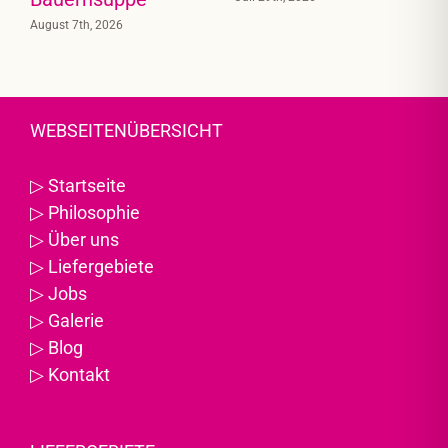
August 7th, 2026
J
WEBSEITENÜBERSICHT
▷
Startseite
▷
Philosophie
▷
Über uns
▷
Liefergebiete
▷
Jobs
▷
Galerie
▷
Blog
▷
Kontakt