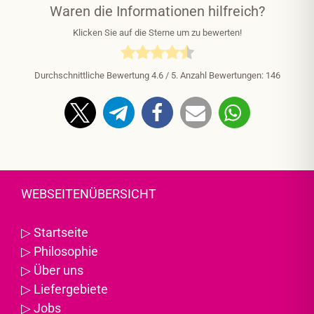
Waren die Informationen hilfreich?
Klicken Sie auf die Sterne um zu bewerten!
Durchschnittliche Bewertung
4.6
/ 5. Anzahl Bewertungen:
146
WEBSEITENÜBERSICHT
▷
Startseite
▷
Philosophie
▷
Über uns
▷
Liefergebiete
▷
Jobs