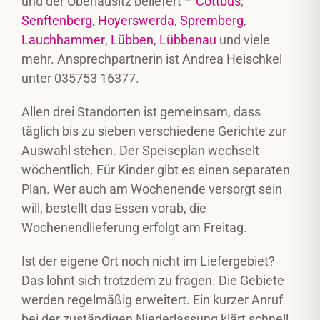
und der Oberlausitz beliefert –
Cottbus
,
Senftenberg
,
Hoyerswerda
,
Spremberg
,
Lauchhammer
,
Lübben
,
Lübbenau
und viele
mehr. Ansprechpartnerin ist Andrea Heischkel
unter 035753 16377.
Allen drei Standorten ist gemeinsam, dass
täglich bis zu sieben verschiedene Gerichte zur
Auswahl stehen. Der Speiseplan wechselt
wöchentlich. Für Kinder gibt es einen separaten
Plan. Wer auch am Wochenende versorgt sein
will, bestellt das Essen vorab, die
Wochenendlieferung erfolgt am Freitag.
Ist der eigene Ort noch nicht im Liefergebiet?
Das lohnt sich trotzdem zu fragen. Die Gebiete
werden regelmäßig erweitert. Ein kurzer Anruf
bei der zuständigen Niederlassung klärt schnell,