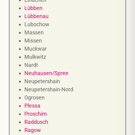
Lübben
Lübbenau
Lubochow
Massen
Missen
Muckwar
Mulkwitz
Nardt
Neuhausen/Spree
Neupetershain
Neupetershain-Nord
Ogrosen
Plessa
Proschim
Raddusch
Ragow