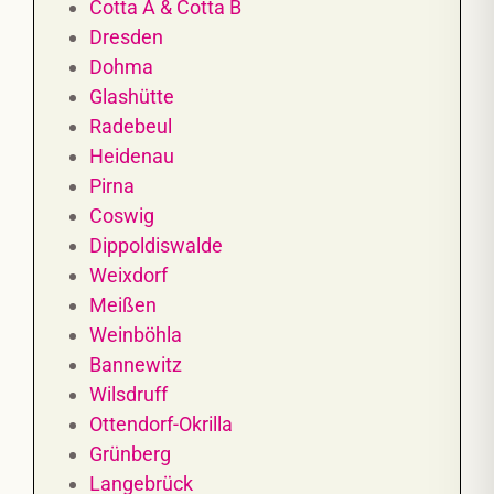
Cotta A & Cotta B
Dresden
Dohma
Glashütte
Radebeul
Heidenau
Pirna
Coswig
Dippoldiswalde
Weixdorf
Meißen
Weinböhla
Bannewitz
Wilsdruff
Ottendorf-Okrilla
Grünberg
Langebrück