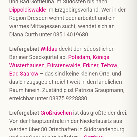
und Bad Gottleuba im Südosten bis nach
Dippoldiswalde
im Erzgebirgsvorland. Wer in der
Region Dresden wohnt oder arbeitet und ein
warmes Mittagessen sucht, wendet sich an
Diana Curth unter 0351 4019680.
Liefergebiet
Wildau
deckt den südöstlichen
Berliner Speckgürtel ab.
Potsdam
,
Königs
Wusterhausen
,
Fürstenwalde
,
Erkner
,
Teltow
,
Bad Saarow
– das sind keine kleinen Orte, und
das Einzugsgebiet reicht weit in den ländlichen
Raum hinein. Zuständig ist Patrizia Graupmann,
erreichbar unter 03375 9228880.
Liefergebiet
Großräschen
ist das größte der drei.
Von der Hauptzentrale in der Niederlausitz aus
werden über 80 Ortschaften in Südbrandenburg