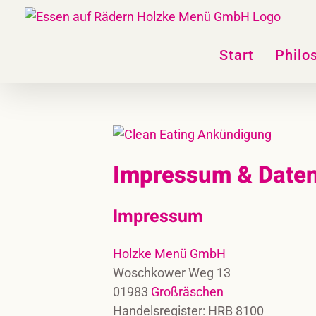
Skip
to
content
Start
Philo
Impressum & Date
Impressum
Holzke Menü GmbH
Woschkower Weg 13
01983
Großräschen
Handelsregister: HRB 8100