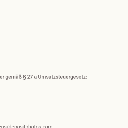
l
er gemäß § 27 a Umsatzsteuergesetz:
leus/depositphotos.com