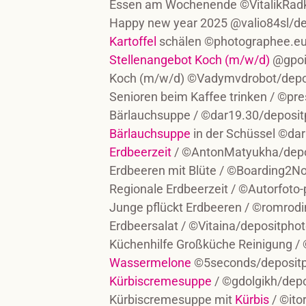
Essen am Wochenende ©VitalikRad
Happy new year 2025 @valio84sl/d
Kartoffel
schälen ©photographee.eu
Stellenangebot Koch (m/w/d)
@gpoi
Koch (m/w/d) ©Vadymvdrobot/depo
Senioren beim Kaffee trinken / ©p
Bärlauchsuppe / ©dar19.30/deposi
Bärlauchsuppe
in der Schüssel ©da
Erdbeerzeit
/ ©AntonMatyukha/depo
Erdbeeren mit Blüte / ©Boarding2
Regionale Erdbeerzeit / ©Autorfoto
Junge pflückt Erdbeeren / ©romrod
Erdbeersalat / ©Vitaina/depositpho
Küchenhilfe Großküche Reinigung 
Wassermelone
©5seconds/deposit
Kürbiscremesuppe
/ ©gdolgikh/dep
Kürbiscremesuppe mit
Kürbis
/ ©ito