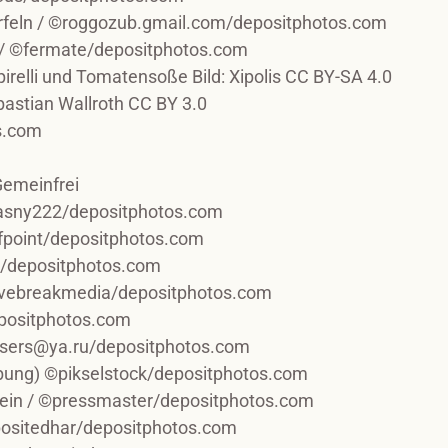
rfeln / ©roggozub.gmail.com/depositphotos.com
 / ©fermate/depositphotos.com
irelli und Tomatensoße Bild: Xipolis CC BY-SA 4.0
bastian Wallroth CC BY 3.0
s.com
Gemeinfrei
asny222/depositphotos.com
fpoint/depositphotos.com
/depositphotos.com
avebreakmedia/depositphotos.com
positphotos.com
lasers@ya.ru/depositphotos.com
bung) ©pikselstock/depositphotos.com
chein / ©pressmaster/depositphotos.com
ositedhar/depositphotos.com