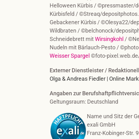
Helloween Kürbis / ©pressmaster/
Kürbisfeld / ©Streaq/depositphotos
Gebackener Kürbis / ©Olesya22/de
Wildbraten / ©belchonock/deposit
Schneidebrett mit
Wirsingkohl
/ ©Ne
Nudeln mit Bärlauch-Pesto / ©phot
Weisser Spargel
©foto-pixel.web.de
Externer Dienstleister / Redaktione
Olga & Andreas Fiedler |
Online Mark
Angaben zur Berufs­haftpflicht­versi
Geltungsraum: Deutschland
Name und Sitz der Ge
exali GmbH
Franz-Kobinger-Str. 9