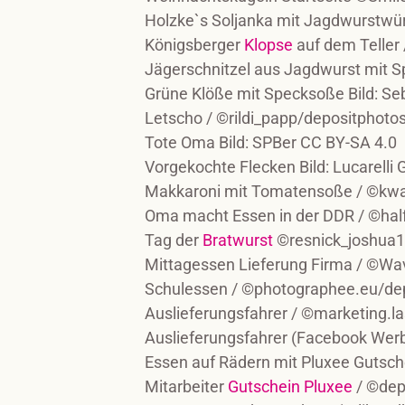
Holzke`s Soljanka mit Jagdwurstwü
Königsberger
Klopse
auf dem Teller
Jägerschnitzel aus Jagdwurst mit Sp
Grüne Klöße mit Specksoße Bild: Se
Letscho / ©rildi_papp/depositphoto
Tote Oma Bild: SPBer CC BY-SA 4.0
Vorgekochte Flecken Bild: Lucarelli 
Makkaroni mit Tomatensoße / ©kw
Oma macht Essen in der DDR / ©hal
Tag der
Bratwurst
©resnick_joshua1
Mittagessen Lieferung Firma / ©W
Schulessen / ©photographee.eu/de
Auslieferungsfahrer / ©marketing.
Auslieferungsfahrer (Facebook Wer
Essen auf Rädern mit Pluxee Guts
Mitarbeiter
Gutschein Pluxee
/ ©dep