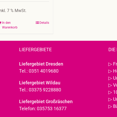
inkl. 7 % MwSt.
In den
Details
Warenkorb
LIEFERGEBIETE
DIE
Liefergebiet Dresden
▷
F
Tel.: 0351 4019680
▷
H
▷
U
Liefergebiet Wildau
▷
V
Tel.: 03375 9228880
▷
1
▷
U
Liefergebiet Großräschen
▷
B
Telefon: 035753 16377