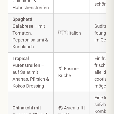
Chinakohl &
schön bun
Hähnchenstreifen
Spaghetti
Calabrese
– mit
Süditalie
Tomaten,
🇮🇹 Italien
feurig, krä
Peperonisalami &
im Gesch
Knoblauch
Tropical
Ein frucht
Putenstreifen
–
frischer M
🌴 Fusion-
auf Salat mit
alle, die e
Küche
Ananas, Pfirsich &
exotisch
Kokos-Dressing
mögen.
Eine leich
süß-herz
Chinakohl mit
🌏 Asien trifft
Kombinat