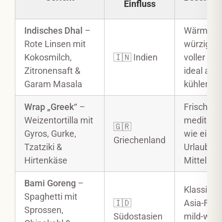
Einfluss
Indisches Dhal
–
Wärmend
Rote Linsen mit
würzig u
Kokosmilch,
🇮🇳 Indien
voller Ar
Zitronensaft &
ideal an
Garam Masala
kühleren 
Wrap „Greek“
–
Frisch,
Weizentortilla mit
mediterr
🇬🇷
Gyros, Gurke,
wie ein kl
Griechenland
Tzatziki &
Urlaub a
Hirtenkäse
Mittelmee
Bami Goreng
–
Klassisch
Spaghetti mit
🇮🇩
Asia-Feel
Sprossen,
Südostasien
mild-würz