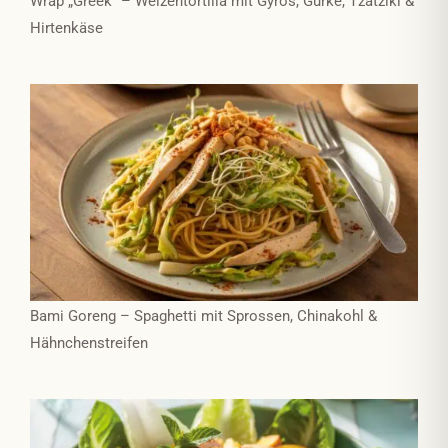
Wrap „Greek“ – Weizentortilla mit Gyros, Gurke, Tzatziki &
Hirtenkäse
Bami Goreng – Spaghetti mit Sprossen, Chinakohl &
Hähnchenstreifen