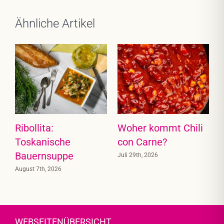
Ähnliche Artikel
Ribollita:
Woher kommt Chili
Toskanische
con Carne?
Bauernsuppe
Juli 29th, 2026
August 7th, 2026
J
WEBSEITENÜBERSICHT