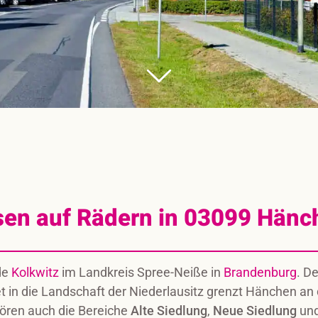
sen auf Rädern in 03099 Hänc
de
Kolkwitz
im Landkreis Spree-Neiße in
Brandenburg
. D
et in die Landschaft der Niederlausitz grenzt Hänchen an d
ören auch die Bereiche
Alte Siedlung
,
Neue Siedlung
un