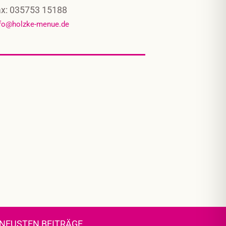
ax: 035753 15188
fo@holzke-menue.de
Kundenbewertungen und Erfahrungen zu
Essen auf Rädern Holzke Menü
%
100
GUT
Empfehlungen auf
 NEUSTEN BEITRÄGE