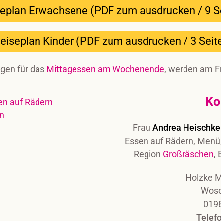
eplan Erwachsene (PDF zum ausdrucken / 9 S
eiseplan Kinder (PDF zum ausdrucken / 3 Seit
gen für das
Mittagessen am Wochenende
, werden am Fr
Ko
Frau
Andrea Heischke
Essen auf Rädern, Menü,
Region
Großräschen
,
Holzke 
Wosc
019
Telef