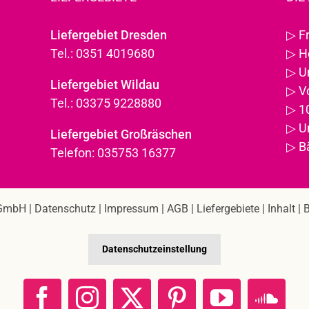
Liefergebiet Dresden
▷
F
Tel.: 0351 4019680
▷
H
▷
U
Liefergebiet Wildau
▷
V
Tel.: 03375 9228880
▷
1
▷
U
Liefergebiet Großräschen
▷
B
Telefon: 035753 16377
 GmbH
|
Datenschutz
|
Impressum
|
AGB
|
Liefergebiete
|
Inhalt
|
B
Datenschutzeinstellung
Facebook
Instagram
X
Pinterest
YouTube
Sou