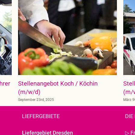
hrer
Stellenangebot Koch / Köchin
Stel
(m/w/d)
(m/w
September 23rd, 2025
März 9
LIEFERGEBIETE
DIE
Liefergebiet Dresden
▷
F