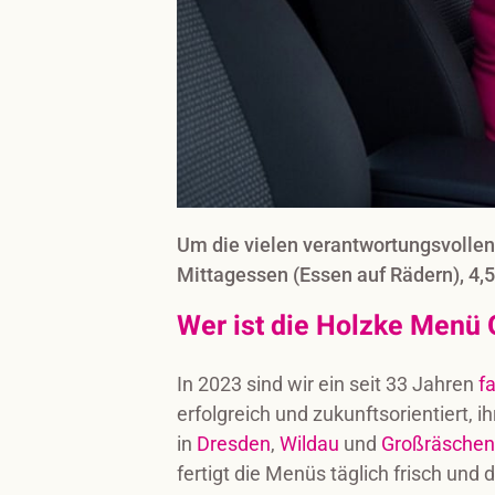
Um die vielen verantwortungsvollen
Mittagessen (Essen auf Rädern), 4,5 
Wer ist die Holzke Men
In 2023 sind wir ein seit 33 Jahren
f
erfolgreich und zukunftsorientiert, i
in
Dresden
,
Wildau
und
Großräschen
fertigt die Menüs täglich frisch und