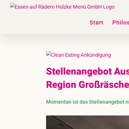
Skip
to
content
Start
Philo
Stellenangebot Aus
Region Großräsch
Momentan ist das Stellenangebot nic