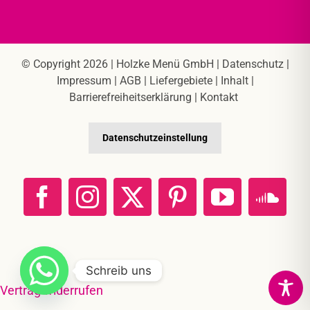
© Copyright 2026 |
Holzke Menü GmbH
|
Datenschutz
|
Impressum
|
AGB
|
Liefergebiete
|
Inhalt
|
Barrierefreiheitserklärung
|
Kontakt
Datenschutzeinstellung
Facebook
Instagram
X
Pinterest
YouTube
Sou
Schreib uns
Vertrag widerrufen