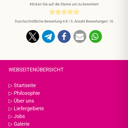
Klicken Sie auf die Sterne um zu bewerten!
Durchschnittliche Bewertung
4.8
/ 5. Anzahl Bewertungen:
16
WEBSEITENÜBERSICHT
▷
Startseite
▷
Philosophie
▷
Über uns
▷
Liefergebiete
▷
Jobs
▷
Galerie