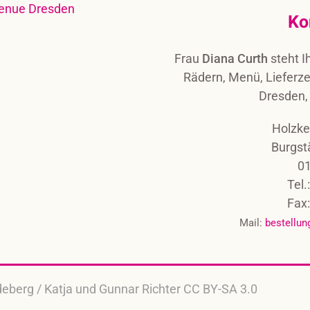
Ko
Frau
Diana Curth
steht I
Rädern, Menü, Lieferze
Dresden,
Holzk
Burgst
0
Tel
Fax
Mail:
bestellu
deberg / Katja und Gunnar Richter CC BY-SA 3.0