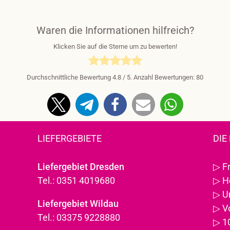
Waren die Informationen hilfreich?
Klicken Sie auf die Sterne um zu bewerten!
Durchschnittliche Bewertung
4.8
/ 5. Anzahl Bewertungen:
80
LIEFERGEBIETE
DIE
Liefergebiet Dresden
▷
F
Tel.: 0351 4019680
▷
H
▷
U
Liefergebiet Wildau
▷
V
Tel.: 03375 9228880
▷
1