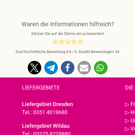
Waren die Informationen hilfreich?
Klicken Sie auf die Sterne um zu bewerten!
Durchschnittliche Bewertung
4.8
/ 5. Anzahl Bewertungen:
34
LIEFERGEBIETE
DIE
Liefergebiet Dresden
▷
F
Tel.: 0351 4019680
▷
H
▷
U
Liefergebiet Wildau
▷
V
Tel.: 03375 9228880