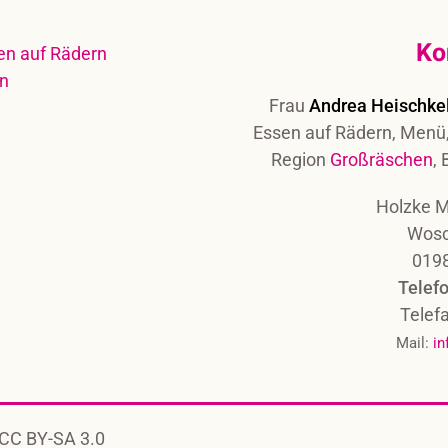
Ko
Frau
Andrea Heischke
Essen auf Rädern, Menü,
Region
Großräschen
,
Holzke 
Wosc
019
Telef
Telef
Mail:
in
 CC BY-SA 3.0