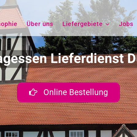
sophie
Über uns
Liefergebiete
Jobs
agessen Lieferdienst 
Online Bestellung