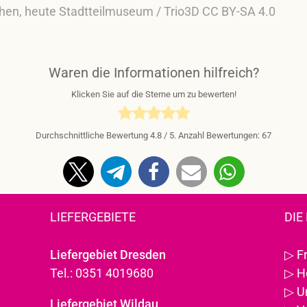
nchen, heute Stadtteilmuseum / Trio3D CC BY-SA 4.0
Waren die Informationen hilfreich?
Klicken Sie auf die Sterne um zu bewerten!
Durchschnittliche Bewertung
4.8
/ 5. Anzahl Bewertungen:
67
LIEFERGEBIETE
DIE
Liefergebiet Dresden
▷
F
Tel.: 0351 4019680
▷
H
▷
U
Liefergebiet Wildau