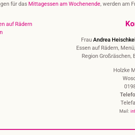
gen für das
Mittagessen am Wochenende
, werden am Fr
Ko
Frau
Andrea Heischke
Essen auf Rädern, Menü,
Region Großräschen, 
Holzke 
Wosc
019
Telef
Telef
Mail:
in