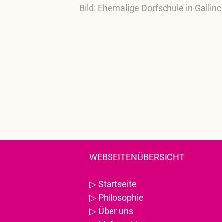
Bild: Ehemalige Dorfschule in Galli
WEBSEITENÜBERSICHT
▷
Startseite
▷
Philosophie
▷
Über uns