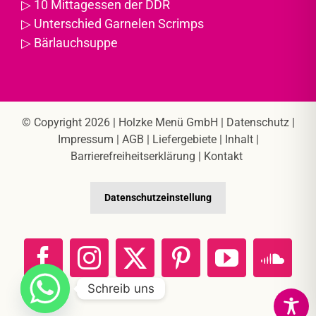
▷
10 Mittagessen der DDR
▷
Unterschied Garnelen Scrimps
▷
Bärlauchsuppe
© Copyright 2026 |
Holzke Menü GmbH
|
Datenschutz
|
Impressum
|
AGB
|
Liefergebiete
|
Inhalt
|
Barrierefreiheitserklärung
|
Kontakt
Datenschutzeinstellung
Facebook
Instagram
X
Pinterest
YouTube
Sou
Schreib uns