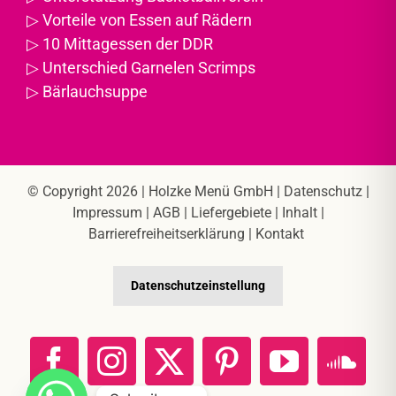
▷
Vorteile von Essen auf Rädern
▷
10 Mittagessen der DDR
▷
Unterschied Garnelen Scrimps
▷
Bärlauchsuppe
© Copyright 2026 |
Holzke Menü GmbH
|
Datenschutz
|
Impressum
|
AGB
|
Liefergebiete
|
Inhalt
|
Barrierefreiheitserklärung
|
Kontakt
Datenschutzeinstellung
Facebook
Instagram
X
Pinterest
YouTube
Sou