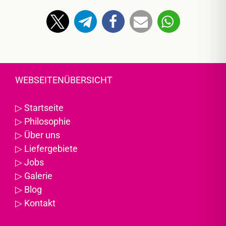
WEBSEITENÜBERSICHT
▷
Startseite
▷
Philosophie
▷
Über uns
▷
Liefergebiete
▷
Jobs
▷
Galerie
▷
Blog
▷
Kontakt