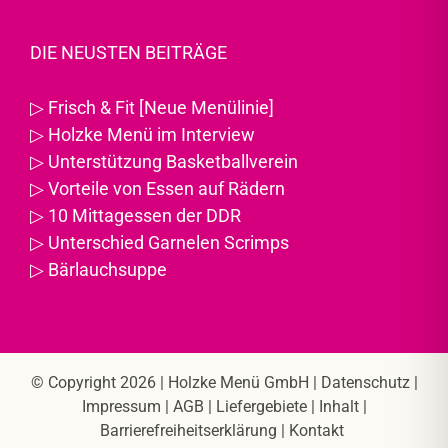
DIE NEUSTEN BEITRÄGE
▷
Frisch & Fit [Neue Menülinie]
▷
Holzke Menü im Interview
▷
Unterstützung Basketballverein
▷
Vorteile von Essen auf Rädern
▷
10 Mittagessen der DDR
▷
Unterschied Garnelen Scrimps
▷
Bärlauchsuppe
© Copyright 2026 |
Holzke Menü GmbH
|
Datenschutz
|
Impressum
|
AGB
|
Liefergebiete
|
Inhalt
|
Barrierefreiheitserklärung
|
Kontakt